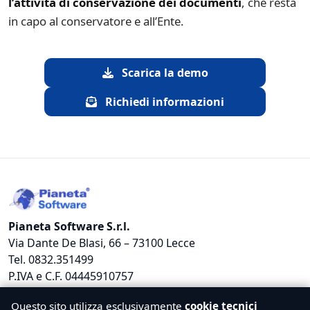
l’attività di conservazione dei documenti
, che resta
in capo al conservatore e all’Ente.
Scarica la demo
Richiedi informazioni
Pianeta Software S.r.l.
Via Dante De Blasi, 66 – 73100 Lecce
Tel. 0832.351499
P.IVA e C.F. 04445910757
Email: info@pianetasoftware.eu
Questo sito utilizza esclusivamente
cookie tecnici
PEC: info@pec.pianetasoftware.eu